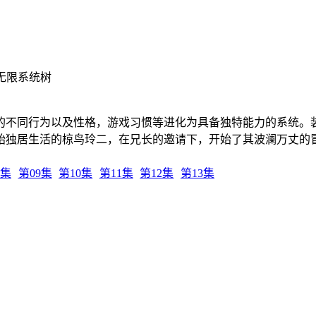
/ 无限系统树
的不同行为以及性格，游戏习惯等进化为具备独特能力的系统。装
始独居生活的椋鸟玲二，在兄长的邀请下，开始了其波澜万丈的
8集
第09集
第10集
第11集
第12集
第13集