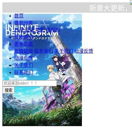
新重大更新，在播放器
首页
番剧分类
日漫
国漫
电影
电视剧
番剧索引
更多页面
友情链接
联系我们
关于我们
动漫反馈
动漫反馈
关于我们
联系我们
搜索