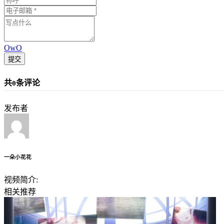
OwO
提交
共
条评论
0
发布者
一朵小花花
视频简介:
相关推荐