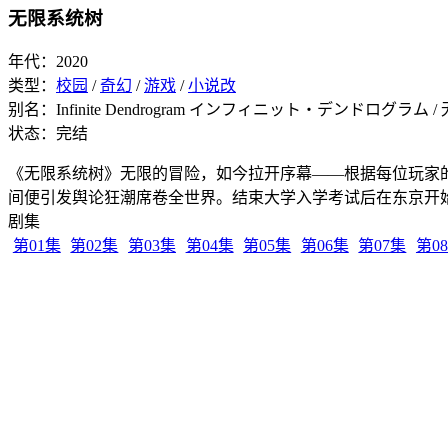
无限系统树
年代：2020
类型：
校园
/
奇幻
/
游戏
/
小说改
别名：Infinite Dendrogram インフィニット・デンドログラム 
状态：完结
《无限系统树》无限的冒险，如今拉开序幕——根据每位玩家
间便引发舆论狂潮席卷全世界。结束大学入学考试后在东京开
剧集
第01集
第02集
第03集
第04集
第05集
第06集
第07集
第0