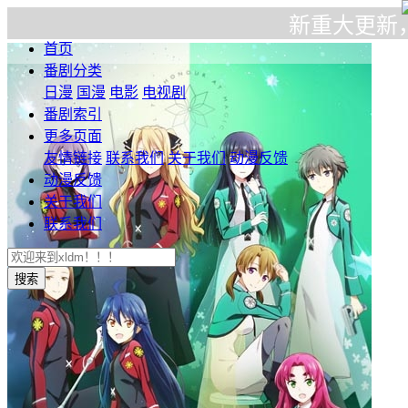
新重大更新，在播放器
首页
番剧分类
日漫
国漫
电影
电视剧
番剧索引
更多页面
友情链接
联系我们
关于我们
动漫反馈
动漫反馈
关于我们
联系我们
搜索