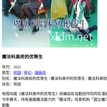
魔法科高校的优等生
年代：2021
类型：
校园
/
奇幻
/
漫画改
别名：魔法科高校的优等生 / 魔法科高中的优等生 / 魔法科高校の優等生 / Mahouka 
状态：完结
电视动画《魔法科高中的优等生》改编自佐岛勤创作的同名漫画
今年春天，持有施展魔法能力的「魔法师」培育机构「国立魔法大
剧集