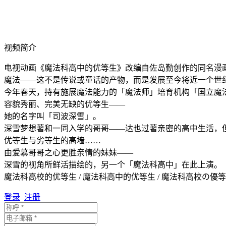
视频简介
电视动画《魔法科高中的优等生》改编自佐岛勤创作的同名漫画作
魔法——这不是传说或童话的产物，而是发展至今将近一个世
今年春天，持有施展魔法能力的「魔法师」培育机构「国立魔
容貌秀丽、完美无缺的优等生——
她的名字叫「司波深雪」。
深雪梦想著和一同入学的哥哥——达也过著亲密的高中生活，
优等生与劣等生的高墙……
由爱慕哥哥之心更胜亲情的妹妹——
深雪的视角所鲜活描绘的，另一个「魔法科高中」在此上演。
魔法科高校的优等生 / 魔法科高中的优等生 / 魔法科高校の優等生 / Mahouka Kouk
登录
注册